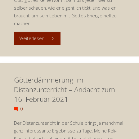
Gott gibt es keine Norm. Da muss jeder Mensch
selber schauen, wie er eigentlich tickt, und was er
braucht, um sein Leben mit Gottes Energie hell zu
machen.
"Alles
Weiterlesen ...
eine
Frage
Götterdämmerung im
der
Distanzunterricht – Andacht zum
richtigen
16. Februar 2021
(Auf-)Fassung?
0
Andacht
Der Distanzuntericht in der Schule bringt ja manchmal
ganz interessante Ergebnisse zu Tage. Meine Reli-
zum
Klasse hat sich auf einem Arbeitsblatt zum alten