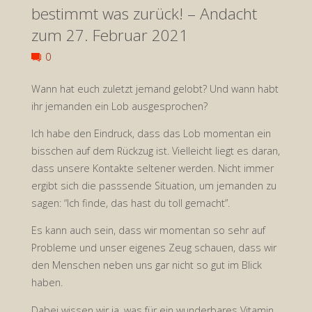
bestimmt was zurück! – Andacht
Andacht
zum 27. Februar 2021
zum
0
1.März
Wann hat euch zuletzt jemand gelobt? Und wann habt
ihr jemanden ein Lob ausgesprochen?
2021"
Ich habe den Eindruck, dass das Lob momentan ein
bisschen auf dem Rückzug ist. Vielleicht liegt es daran,
dass unsere Kontakte seltener werden. Nicht immer
ergibt sich die passsende Situation, um jemanden zu
sagen: “Ich finde, das hast du toll gemacht”.
Es kann auch sein, dass wir momentan so sehr auf
Probleme und unser eigenes Zeug schauen, dass wir
den Menschen neben uns gar nicht so gut im Blick
haben.
Dabei wissen wir ja, was für ein wunderbares Vitamin