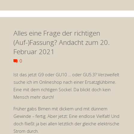
mal
wieder!
Alles eine Frage der richtigen
Da
(Auf-)Fassung? Andacht zum 20.
kommt
Februar 2021
bestimmt
0
was
Ist das jetzt G9 oder GU10 … oder GU5.3? Verzweifelt
suche ich im Onlineshop nach einer Ersatzglühbirne.
zurück!
Eine mit dem richtigen Sockel. Da blickt doch kein
–
Mensch mehr durch!
Andacht
Früher gabs Birnen mit dickem und mit dünnem
Gewinde – fertig. Aber jetzt: Eine endlose Vielfalt! Und
zum
doch fließt ja bei allen letztlich der gleiche elektrische
Strom durch.