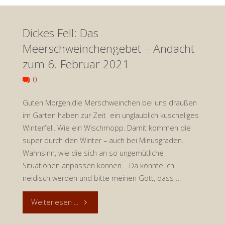
Schneeschippen!
Dickes Fell: Das
Ein
Meerschweinchengebet – Andacht
vergeblicher
zum 6. Februar 2021
Kampf
0
gegen
Guten Morgen,die Merschweinchen bei uns draußen
im Garten haben zur Zeit ein unglaublich kuscheliges
Widmühlen?
Winterfell. Wie ein Wischmopp. Damit kommen die
Andacht
super durch den Winter – auch bei Minusgraden.
Wahnsinn, wie die sich an so ungemütliche
zum
Situationen anpassen können. Da könnte ich
neidisch werden und bitte meinen Gott, dass …
9.
"Dickes
Weiterlesen ...
Februar
Fell:
2021"