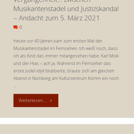
Musikantenstadel und Justizskandal
Löwen?
– Andacht zum 5. März 2021
Andacht
0
zum
Heute vor 40 Jahren kam zum ersten Mal der
Musikantenstadel im Fernsehen. Ich weiß noch, dass
13.
ich als Kind das immer mitangesehen habe. Karl Moik
März
und der Hias – ach ja. Während im Fernseher das
erste Jodel-Idyll blubberte, braute sich am gleichen
2021"
Abend in Nürnberg am Kulturzentrum Komm ein noch
…
"Vergangenheit…
Weiterlesen ...
zwischen
Musikantenstadel