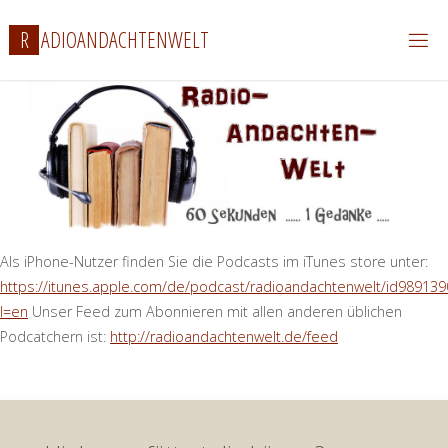
Zum
R
A
D
I
O
A
N
D
A
C
H
T
E
N
W
E
L
T
Inhalt
springen
Als iPhone-Nutzer finden Sie die Podcasts im iTunes store unter:
https://itunes.apple.com/de/podcast/radioandachtenwelt/id989139
l=en
Unser Feed zum Abonnieren mit allen anderen üblichen
Podcatchern ist:
http://radioandachtenwelt.de/feed