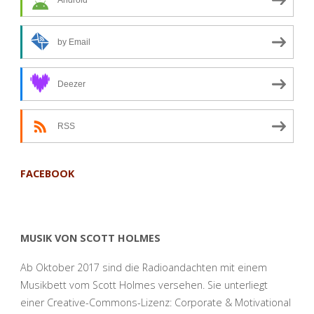
Android
zur
anderen
by Email
–
Deezer
Andacht
RSS
zum
2.
FACEBOOK
Februar
2021"
MUSIK VON SCOTT HOLMES
Ab Oktober 2017 sind die Radioandachten mit einem
Musikbett vom Scott Holmes versehen. Sie unterliegt
einer Creative-Commons-Lizenz: Corporate & Motivational