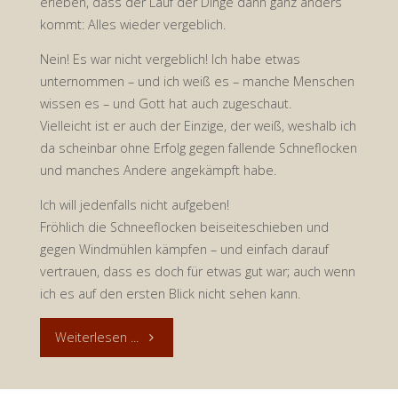
erleben, dass der Lauf der Dinge dann ganz anders
kommt: Alles wieder vergeblich.
2021"
Nein! Es war nicht vergeblich! Ich habe etwas
unternommen – und ich weiß es – manche Menschen
wissen es – und Gott hat auch zugeschaut.
Vielleicht ist er auch der Einzige, der weiß, weshalb ich
da scheinbar ohne Erfolg gegen fallende Schneflocken
und manches Andere angekämpft habe.
Ich will jedenfalls nicht aufgeben!
Fröhlich die Schneeflocken beiseiteschieben und
gegen Windmühlen kämpfen – und einfach darauf
vertrauen, dass es doch für etwas gut war; auch wenn
ich es auf den ersten Blick nicht sehen kann.
"Immer
Weiterlesen ...
wieder