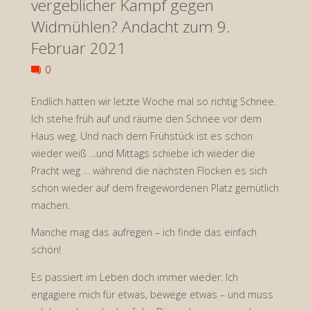
vergeblicher Kampf gegen
dem
Widmühlen? Andacht zum 9.
Himmel
Februar 2021
an!
0
Wer
Endlich hatten wir letzte Woche mal so richtig Schnee.
Ich stehe früh auf und räume den Schnee vor dem
füttert
Haus weg. Und nach dem Frühstück ist es schon
wieder weiß …und Mittags schiebe ich wieder die
die
Pracht weg … während die nächsten Flocken es sich
schon wieder auf dem freigewordenen Platz gemütlich
eigentlich?
machen.
Andacht
Manche mag das aufregen – ich finde das einfach
zum
schön!
Es passiert im Leben doch immer wieder: Ich
13.
engagiere mich für etwas, bewege etwas – und muss
Februar