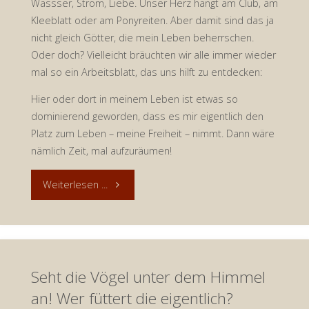
Wassser, Strom, Liebe. Unser Herz hängt am Club, am
Kleeblatt oder am Ponyreiten. Aber damit sind das ja
nicht gleich Götter, die mein Leben beherrschen.
Oder doch? Vielleicht bräuchten wir alle immer wieder
mal so ein Arbeitsblatt, das uns hilft zu entdecken:
Hier oder dort in meinem Leben ist etwas so
dominierend geworden, dass es mir eigentlich den
Platz zum Leben – meine Freiheit – nimmt. Dann wäre
nämlich Zeit, mal aufzuräumen!
"Götterdämmerung
Weiterlesen ...
im
Distanzunterricht
Seht die Vögel unter dem Himmel
–
an! Wer füttert die eigentlich?
Andacht