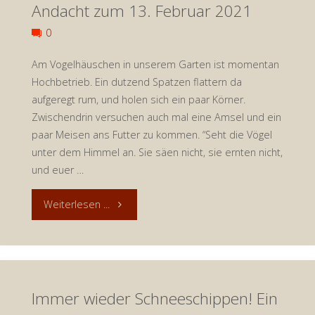
Andacht zum 13. Februar 2021
zum
0
16.
Am Vogelhäuschen in unserem Garten ist momentan
Hochbetrieb. Ein dutzend Spatzen flattern da
Februar
aufgeregt rum, und holen sich ein paar Körner.
2021"
Zwischendrin versuchen auch mal eine Amsel und ein
paar Meisen ans Futter zu kommen. “Seht die Vögel
unter dem Himmel an. Sie säen nicht, sie ernten nicht,
und euer …
"Seht
Weiterlesen ...
die
Vögel
Immer wieder Schneeschippen! Ein
unter