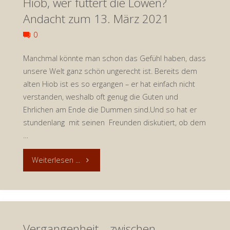
Hiob, wer füttert die Löwen?
Andacht zum 13. März 2021
0
Manchmal könnte man schon das Gefühl haben, dass
unsere Welt ganz schön ungerecht ist. Bereits dem
alten Hiob ist es so ergangen – er hat einfach nicht
verstanden, weshalb oft genug die Guten und
Ehrlichen am Ende die Dummen sind.Und so hat er
stundenlang mit seinen Freunden diskutiert, ob dem
…
"Hiob,
Weiterlesen ...
wer
füttert
Vergangenheit… zwischen
die