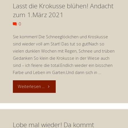
Lasst die Krokusse blühen! Andacht
und
zum 1.März 2021
Justizskandal
0
–
Sie kommen! Die Schneeglöckchen und Kroskusse
Andacht
sind wieder voll am Start! Das tut so gut!Nach so
vielen dunklen Wochen mit Regen, Schnee und trüben
zum
Gedanken So klein die Krokusse in der Wiese auch
sind – ich feiere die total.Endlich wieder ein bisschen
5.
Farbe und Leben im Garten.Und dann sich in …
März
"Lasst
Weiterlesen ...
2021"
die
Krokusse
Lobe mal wieder! Da kommt
blühen!