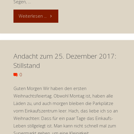
Segen, …
"Andacht
Weiterlesen ...
zum
30.
Andacht zum 25. Dezember 2017:
Dezember
Stillstand
2017:
0
Segen"
Guten Morgen Wir haben den ersten
Weihnachtsfeiertag. Obwohl Montag ist, haben alle
Läden zu, und auch morgen bleiben die Parkplätze
vorm Einkaufszentrum leer. Hach, das liebe ich so an
Weihnachten: Dass für ein paar Tage das Einkaufs-
Leben stillgelegt ist. Man kann nicht schnell mal zum
Supermarkt gehen, um eine Kleinigkeit …