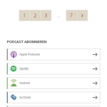
18.
1
2
3
…
7
November
Seitennummerierung
2017:
Laubbläser"
der
PODCAST ABONNIEREN
Apple Podcasts
Beiträge
Spotify
Android
by Email