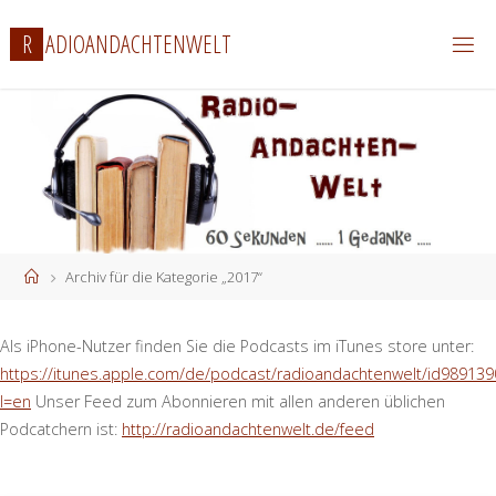
Zum
R
A
D
I
O
A
N
D
A
C
H
T
E
N
W
E
L
T
Inhalt
springen
Start
Archiv für die Kategorie „2017“
Als iPhone-Nutzer finden Sie die Podcasts im iTunes store unter:
https://itunes.apple.com/de/podcast/radioandachtenwelt/id989139
l=en
Unser Feed zum Abonnieren mit allen anderen üblichen
Podcatchern ist:
http://radioandachtenwelt.de/feed