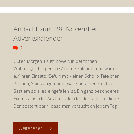
zum
2.
Andacht zum 28. November:
Dezember
Adventskalender
2017:
0
Der
Guten Morgen, Es ist soweit, in deutschen
erste
Wohnungen hängen die Adventskalender und warten
auf ihren Einsatz. Gefüllt mit kleinen Schoko-Täfelchen,
Advent
Pralinen, Spielzeugen oder was sonst den kreativen
Bastlern so alles eingefallen ist. Ein ganz besonderes
ein
Exemplar ist der Adventskalender der Nächstenliebe.
Turbo-
Der besteht darin, dass man versucht an jedem Tag
…
Advent?"
"Andacht
Weiterlesen ...