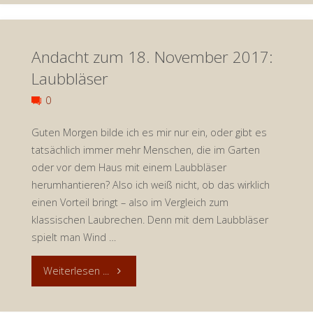
25.
Andacht zum 18. November 2017:
November
Laubbläser
2017:
0
Der
Guten Morgen bilde ich es mir nur ein, oder gibt es
Meister
tatsächlich immer mehr Menschen, die im Garten
oder vor dem Haus mit einem Laubbläser
der
herumhantieren? Also ich weiß nicht, ob das wirklich
einen Vorteil bringt – also im Vergleich zum
Zufriedenheit"
klassischen Laubrechen. Denn mit dem Laubbläser
spielt man Wind …
"Andacht
Weiterlesen ...
zum