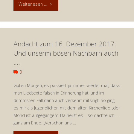
"Andacht
Weiterlesen ...
zum
19.
Andacht zum 16. Dezember 2017:
Dezember
Und unserm bösen Nachbarn auch
2017:
….
Dankbarkeit"
0
Guten Morgen, es passiert ja immer wieder mal, dass
man Liedtexte falsch in Erinnerung hat, und im
dümmsten Fall dann auch verkehrt mitsingt. So ging
es mir als Jugendlichen mit dem alten Kirchenlied „der
Mond ist aufgegangen“. Da heißt es – so dachte ich –
ganz am Ende: „Verschon uns …