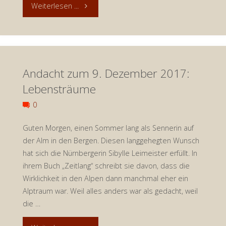
"Andacht
Weiterlesen ...
zum
16.
Andacht zum 9. Dezember 2017:
Dezember
Lebensträume
2017:
0
Und
Guten Morgen, einen Sommer lang als Sennerin auf
unserm
der Alm in den Bergen. Diesen langgehegten Wunsch
hat sich die Nürnbergerin Sibylle Leimeister erfüllt. In
bösen
ihrem Buch „Zeitlang“ schreibt sie davon, dass die
Wirklichkeit in den Alpen dann manchmal eher ein
Nachbarn
Alptraum war. Weil alles anders war als gedacht, weil
auch
die …
…."