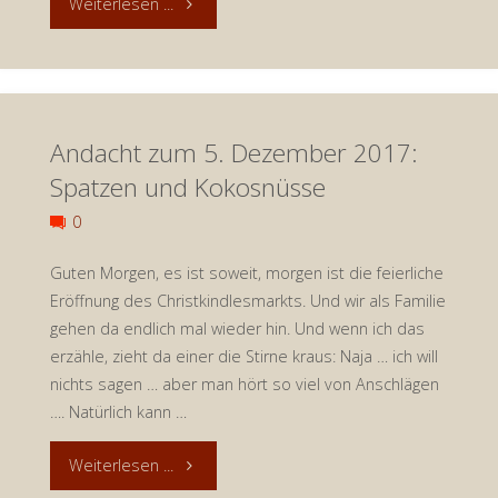
"Andacht
Weiterlesen ...
zum
9.
Andacht zum 5. Dezember 2017:
Dezember
Spatzen und Kokosnüsse
2017:
0
Lebensträume"
Guten Morgen, es ist soweit, morgen ist die feierliche
Eröffnung des Christkindlesmarkts. Und wir als Familie
gehen da endlich mal wieder hin. Und wenn ich das
erzähle, zieht da einer die Stirne kraus: Naja … ich will
nichts sagen … aber man hört so viel von Anschlägen
…. Natürlich kann …
"Andacht
Weiterlesen ...