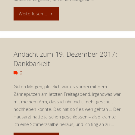
"Andacht
Weiterlesen ...
zum
25.
Andacht zum 19. Dezember 2017:
Dezember
Dankbarkeit
2017:
0
Stillstand"
Guten Morgen, plötzlich war es vorbei mit dem
Zähneputzen am letzten Freitagabend. Irgendwas war
mit meinem Arm, dass ich ihn nicht mehr gescheit
hochheben konnte. Das hat so fies weh gehtan … Der
Hausarzt hatte ja schon geschlossen – also kramte
ich eine Schmerzsalbe heraus, und ich fing an zu …