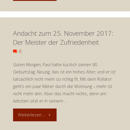
zum
28.
Andacht zum 25. November 2017:
November:
Der Meister der Zufriedenheit
Adventskalender"
0
Guten Morgen, Paul hatte kürzlich seinen 90.
Geburtstag. Neuzig, das ist ein hohes Alter; und er ist
tatsächlich nicht mehr so richtig fit. Mit dem Rollator
geht’s ein paar Meter durch die Wohnung – mehr ist
nicht mehr drin. Aber das macht nichts, denn am
liebsten sitzt er in seinem …
"Andacht
Weiterlesen ...
zum