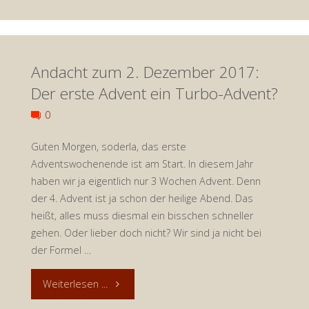
zum
5.
Andacht zum 2. Dezember 2017:
Dezember
Der erste Advent ein Turbo-Advent?
2017:
0
Spatzen
Guten Morgen, soderla, das erste
und
Adventswochenende ist am Start. In diesem Jahr
haben wir ja eigentlich nur 3 Wochen Advent. Denn
Kokosnüsse"
der 4. Advent ist ja schon der heilige Abend. Das
heißt, alles muss diesmal ein bisschen schneller
gehen. Oder lieber doch nicht? Wir sind ja nicht bei
der Formel …
"Andacht
Weiterlesen ...