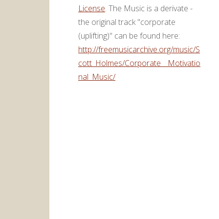
License
. The Music is a derivate -
ke
the original track "corporate
(uplifting)" can be found here:
http://freemusicarchive.org/music/S
cott_Holmes/Corporate__Motivatio
nal_Music/