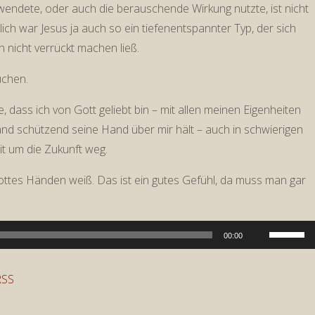
rwendete, oder auch die berauschende Wirkung nutzte, ist nicht
lich war Jesus ja auch so ein tiefenentspannter Typ, der sich
 nicht verrückt machen ließ.
uchen.
e, dass ich von Gott geliebt bin – mit allen meinen Eigenheiten
nd schützend seine Hand über mir hält – auch in schwierigen
it um die Zukunft weg.
n Gottes Händen weiß. Das ist ein gutes Gefühl, da muss man gar
Pfeiltast
00:00
Hoch/Run
benutzen
RSS
um
die