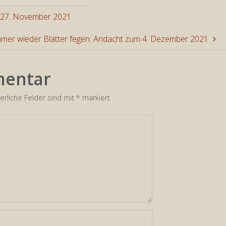
Lautstär
um 27. November 2021
zu
mer wieder Blätter fegen: Andacht zum 4. Dezember 2021
regeln.
mentar
erliche Felder sind mit
*
markiert