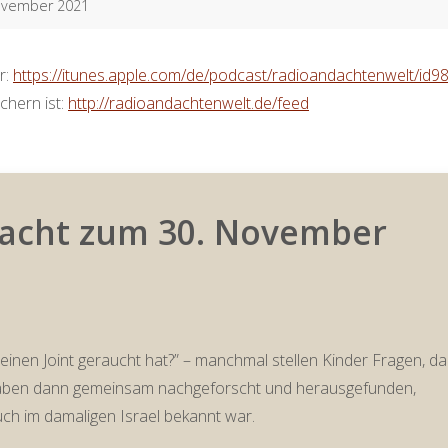
November 2021
r:
https://itunes.apple.com/de/podcast/radioandachtenwelt/id
chern ist:
http://radioandachtenwelt.de/feed
ndacht zum 30. November
einen Joint geraucht hat?” – manchmal stellen Kinder Fragen, da
haben dann gemeinsam nachgeforscht und herausgefunden,
uch im damaligen Israel bekannt war.