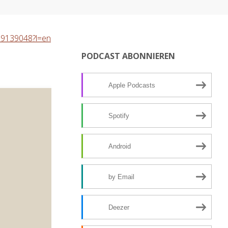
989139048?l=en
PODCAST ABONNIEREN
Apple Podcasts
Spotify
Android
by Email
Deezer