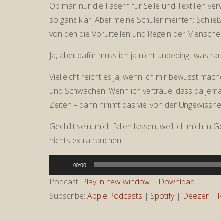
Ob man nur die Fasern für Seile und Textilien ve
so ganz klar. Aber meine Schüler meinten: Schließ
von den die Vorurteilen und Regeln der Menschen
Ja, aber dafür muss ich ja nicht unbedingt was ra
Vielleicht reicht es ja, wenn ich mir bewusst mach
und Schwächen. Wenn ich vertraue, dass da jema
Zeiten – dann nimmt das viel von der Ungewisshe
Gechillt sein, mich fallen lassen, weil ich mich i
nichts extra rauchen.
Audio-
00:00
Player
Podcast:
Play in new window
|
Download
Subscribe:
Apple Podcasts
|
Spotify
|
Deezer
|