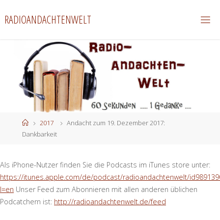
Zum
RADIOANDACHTENWELT
Inhalt
springen
Start
2017
Andacht zum 19. Dezember 2017:
Dankbarkeit
Als iPhone-Nutzer finden Sie die Podcasts im iTunes store unter:
https://itunes.apple.com/de/podcast/radioandachtenwelt/id989139
l=en
Unser Feed zum Abonnieren mit allen anderen üblichen
Podcatchern ist:
http://radioandachtenwelt.de/feed