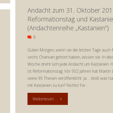
Andacht zum 31. Oktober 201
November
Reformationstag und Kastani
2019:
(Andachtenreihe „Kastanien“)
Kastanien
0
und
Guten Morgen, wenn sie die letzten Tage auch f
sechs Charivari gehört haben, wissen sie: In die
Teenager
Woche dreht sich jede Andacht um Kastanien. 
(Andachtenreihe
ist Reformationstag. Vor 502 Jahren hat Martin 
seine 95 Thesen veröffentlicht. Ja … bloß was h
„Kastanien“)"
mit Kastanien zu tun? Nichts! Fei …
"Andacht
Weiterlesen ...
zum