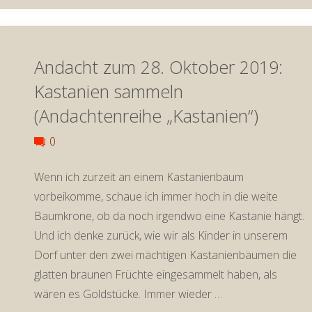
5.
Andacht zum 28. Oktober 2019:
November
Kastanien sammeln
2019:
(Andachtenreihe „Kastanien“)
Kastanien
0
aus
Wenn ich zurzeit an einem Kastanienbaum
vorbeikomme, schaue ich immer hoch in die weite
dem
Baumkrone, ob da noch irgendwo eine Kastanie hängt.
Feuer
Und ich denke zurück, wie wir als Kinder in unserem
Dorf unter den zwei mächtigen Kastanienbäumen die
holen
glatten braunen Früchte eingesammelt haben, als
wären es Goldstücke. Immer wieder …
(Andachtenreihe