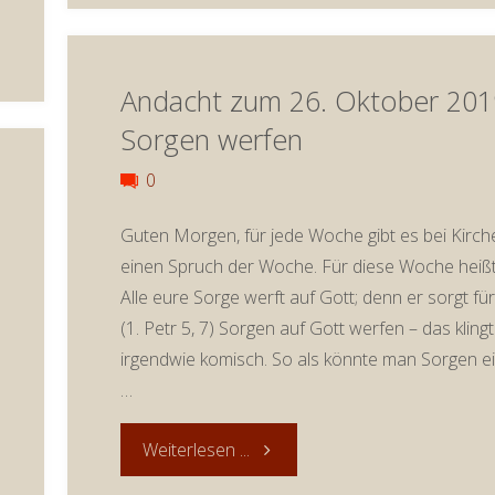
31.
Andacht zum 26. Oktober 201
Oktober
Sorgen werfen
2019:
0
Reformationstag
Guten Morgen, für jede Woche gibt es bei Kirch
und
einen Spruch der Woche. Für diese Woche heißt
Alle eure Sorge werft auf Gott; denn er sorgt fü
Kastanien
(1. Petr 5, 7) Sorgen auf Gott werfen – das kling
irgendwie komisch. So als könnte man Sorgen e
(Andachtenreihe
…
„Kastanien“)"
"Andacht
Weiterlesen ...