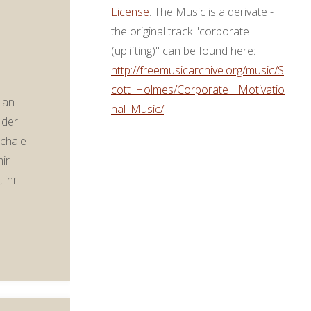
License
. The Music is a derivate -
the original track "corporate
(uplifting)" can be found here:
http://freemusicarchive.org/music/S
cott_Holmes/Corporate__Motivatio
 an
nal_Music/
 der
Schale
mir
 ihr