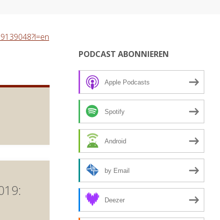
989139048?l=en
PODCAST ABONNIEREN
Apple Podcasts
Spotify
Android
by Email
019:
Deezer