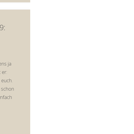
9:
ens ja
 er:
r euch.
t schon
infach