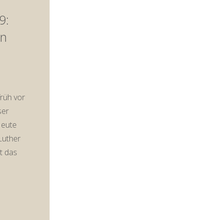
9:
en
rüh vor
ser
Heute
Luther
at das