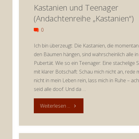
Kastanien und Teenager
2019:
(Andachtenreihe „Kastanien“)
Esskastanien
0
rösten
Ich bin überzeugt: Die Kastanien, die momentan
den Bäumen hängen, sind wahrscheinlich alle in
(Andachtenreihe
Pubertät. Wie so ein Teenager: Eine stachelige 
„Kastanien“)"
mit klarer Botschaft: Schau mich nicht an, rede 
nicht in mein Leben rein, lass mich in Ruhe – ach,
seid alle doof. Und da …
"Andacht
Weiterlesen ...
zum
9.