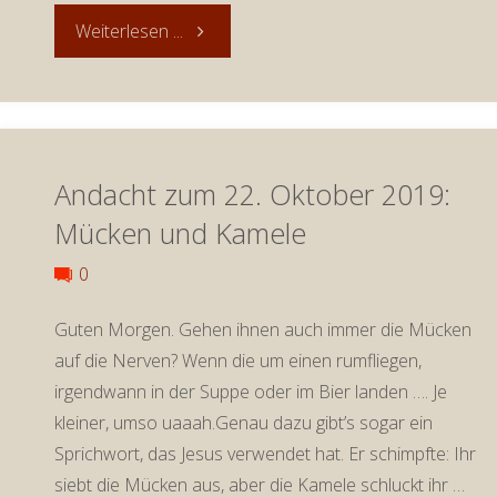
"Andacht
Weiterlesen ...
„Kastanien“)"
zum
28.
Andacht zum 22. Oktober 2019:
Oktober
Mücken und Kamele
2019:
0
Kastanien
Guten Morgen. Gehen ihnen auch immer die Mücken
sammeln
auf die Nerven? Wenn die um einen rumfliegen,
irgendwann in der Suppe oder im Bier landen …. Je
(Andachtenreihe
kleiner, umso uaaah.Genau dazu gibt’s sogar ein
Sprichwort, das Jesus verwendet hat. Er schimpfte: Ihr
„Kastanien“)"
siebt die Mücken aus, aber die Kamele schluckt ihr …