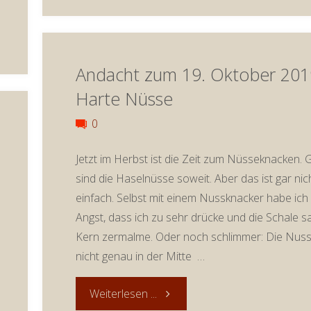
zum
26.
Andacht zum 19. Oktober 201
Oktober
Harte Nüsse
2019:
0
Sorgen
Jetzt im Herbst ist die Zeit zum Nüsseknacken.
werfen"
sind die Haselnüsse soweit. Aber das ist gar nic
einfach. Selbst mit einem Nussknacker habe ic
Angst, dass ich zu sehr drücke und die Schale s
Kern zermalme. Oder noch schlimmer: Die Nuss 
nicht genau in der Mitte …
"Andacht
Weiterlesen ...