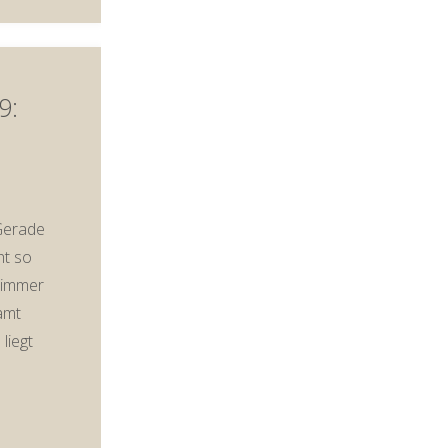
9:
 Gerade
ht so
h immer
amt
liegt