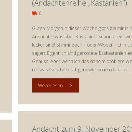
(Andachtenreihe „Kastanien“)
0
Guten MorgenIn dieser Woche gibt’s bei mir in j
Andacht etwas über Kastanien. Schon allein, wei
lecker sind! Stimmt doch – oder?Wobei – ich mu
sagen: Eigentlich sind geröstete Esskastanien ei
Genuss. Aber wenn ich das daheim probiere wi
nie was Gescheites. Irgendwie bin ich dafür zu 
"Andacht
Weiterlesen ...
zum
16.
Andacht zum 9. November 20
November