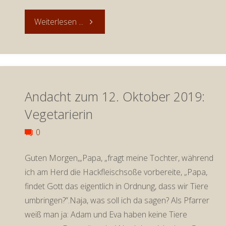
"Andacht
Weiterlesen ...
zum
22.
Andacht zum 12. Oktober 2019:
Oktober
Vegetarierin
2019:
0
Mücken
Guten Morgen,„Papa, „fragt meine Tochter, während
und
ich am Herd die Hackfleischsoße vorbereite, „Papa,
findet Gott das eigentlich in Ordnung, dass wir Tiere
Kamele"
umbringen?”.Naja, was soll ich da sagen? Als Pfarrer
weiß man ja: Adam und Eva haben keine Tiere