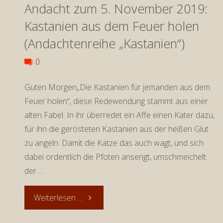
Andacht zum 5. November 2019:
November
Kastanien aus dem Feuer holen
2019:
(Andachtenreihe „Kastanien“)
Kastanien
0
und
Guten Morgen„Die Kastanien für jemanden aus dem
Feuer holen“, diese Redewendung stammt aus einer
Auferstehung
alten Fabel. In ihr überredet ein Affe einen Kater dazu,
(Andachtenreihe
für ihn die gerösteten Kastanien aus der heißen Glut
zu angeln. Damit die Katze das auch wagt, und sich
„Kastanien“)"
dabei ordentlich die Pfoten ansengt, umschmeichelt
der …
"Andacht
Weiterlesen ...
zum