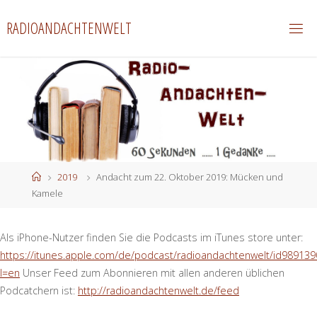
Zum
RADIOANDACHTENWELT
Inhalt
springen
Start
2019
Andacht zum 22. Oktober 2019: Mücken und
Kamele
Als iPhone-Nutzer finden Sie die Podcasts im iTunes store unter:
https://itunes.apple.com/de/podcast/radioandachtenwelt/id989139
l=en
Unser Feed zum Abonnieren mit allen anderen üblichen
Podcatchern ist:
http://radioandachtenwelt.de/feed