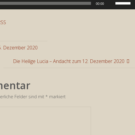
Pfeiltast
00:00
Hoch/Run
benutzen
RSS
um
die
Lautstär
5. Dezember 2020
zu
regeln.
Die Heilige Lucia – Andacht zum 12. Dezember 2020
mentar
erliche Felder sind mit
*
markiert