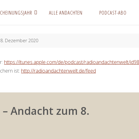
SCHEINUNGSJAHR
ALLE ANDACHTEN
PODCAST-ABO
m 8. Dezember 2020
r:
https://itunes.apple.com/de/podcast/radioandachtenwelt/id
chern ist:
http://radioandachtenwelt.de/feed
 – Andacht zum 8.