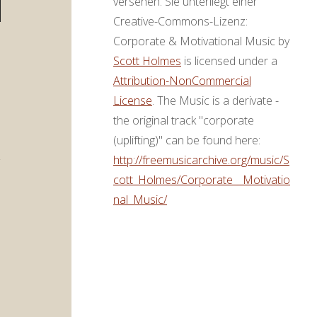
versehen. Sie unterliegt einer
en
Creative-Commons-Lizenz:
ter
Corporate & Motivational Music by
,
Scott Holmes
is licensed under a
Attribution-NonCommercial
License
. The Music is a derivate -
ke
the original track "corporate
(uplifting)" can be found here:
http://freemusicarchive.org/music/S
cott_Holmes/Corporate__Motivatio
nal_Music/