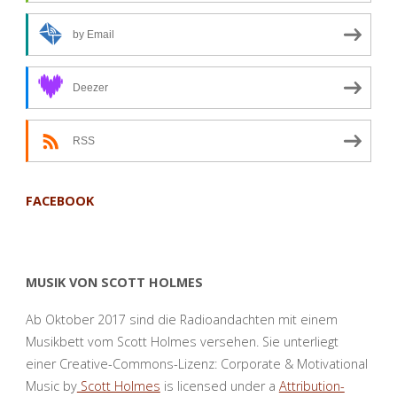
mit
by Email
gutem
Ausgang
Deezer
(Reihe:
RSS
Die
dümmsten
FACEBOOK
Entscheidungen
in
MUSIK VON SCOTT HOLMES
der
Ab Oktober 2017 sind die Radioandachten mit einem
Musikbett vom Scott Holmes versehen. Sie unterliegt
Bibel)"
einer Creative-Commons-Lizenz: Corporate & Motivational
Music by
Scott Holmes
is licensed under a
Attribution-