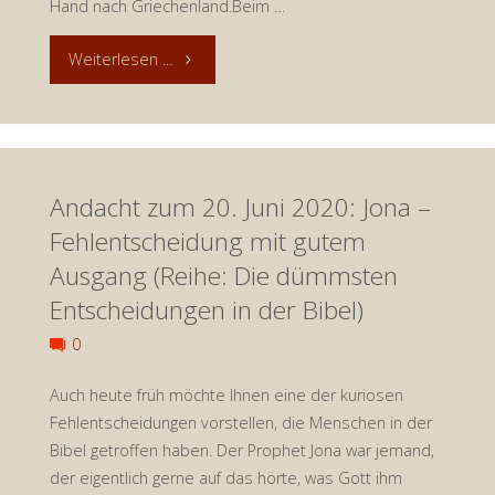
Hand nach Griechenland.Beim …
"Andacht
Weiterlesen ...
zum
11.
Andacht zum 20. Juni 2020: Jona –
Juli
Fehlentscheidung mit gutem
2020:
Ausgang (Reihe: Die dümmsten
Der
Entscheidungen in der Bibel)
besondere
0
Duft
Auch heute früh möchte Ihnen eine der kuriosen
Fehlentscheidungen vorstellen, die Menschen in der
entsteht
Bibel getroffen haben. Der Prophet Jona war jemand,
der eigentlich gerne auf das hörte, was Gott ihm
langsam"