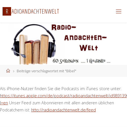
Zum
R
A
D
I
O
A
N
D
A
C
H
T
E
N
W
E
L
T
Inhalt
springen
Start
Beiträge verschlagwortet mit "Bibel"
Als iPhone-Nutzer finden Sie die Podcasts im iTunes store unter:
https://itunes.apple.com/de/podcast/radioandachtenwelt/id989139
l=en
Unser Feed zum Abonnieren mit allen anderen üblichen
Podcatchern ist:
http://radioandachtenwelt.de/feed