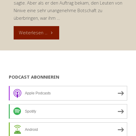
sagte. Aber als er den Auftrag bekam, den Leuten von
Ninive eine sehr unangenehme Botschaft zu
überbringen, war ihm …
"Andacht
Weiterlesen ...
zum
20.
Juni
PODCAST ABONNIEREN
2020:
Apple Podcasts
Jona
–
Spotify
Fehlentscheidung
Android