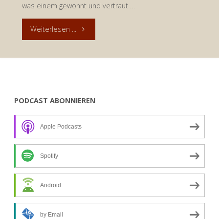
was einem gewohnt und vertraut …
"Andacht
Weiterlesen ...
zum
16.
April
PODCAST ABONNIEREN
2016.
Apple Podcasts
Das
Weizenkorn
Spotify
–
Android
Abschied,
by Email
damit