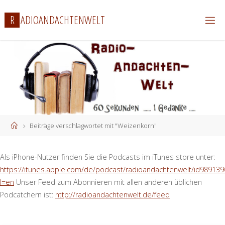
Zum
R
A
D
I
O
A
N
D
A
C
H
T
E
N
W
E
L
T
Inhalt
springen
Start
Beiträge verschlagwortet mit "Weizenkorn"
Als iPhone-Nutzer finden Sie die Podcasts im iTunes store unter:
https://itunes.apple.com/de/podcast/radioandachtenwelt/id989139
l=en
Unser Feed zum Abonnieren mit allen anderen üblichen
Podcatchern ist:
http://radioandachtenwelt.de/feed