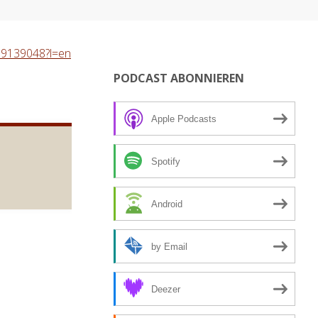
989139048?l=en
PODCAST ABONNIEREN
Apple Podcasts
Spotify
Android
by Email
Deezer