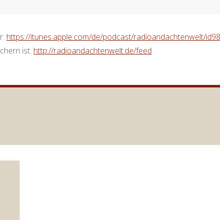
r:
https://itunes.apple.com/de/podcast/radioandachtenwelt/id
chern ist:
http://radioandachtenwelt.de/feed