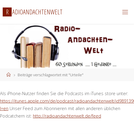
Zum
R
A
D
I
O
A
N
D
A
C
H
T
E
N
W
E
L
T
Inhalt
springen
Start
Beiträge verschlagwortet mit "Urteile"
Als iPhone-Nutzer finden Sie die Podcasts im iTunes store unter:
https://itunes.apple.com/de/podcast/radioandachtenwelt/id989139
l=en
Unser Feed zum Abonnieren mit allen anderen üblichen
Podcatchern ist:
http://radioandachtenwelt.de/feed