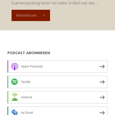
Examensprüfung hinter mir hatte: Endlich war das …
"Andacht
Weiterlesen ...
zum
27.
Juli
PODCAST ABONNIEREN
2018:
Apple Podcasts
Noten
vergeben
Spotify
–
Android
oder
by Email
sich