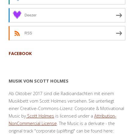
die
Deezer
Noten
RSS
schenken?"
FACEBOOK
MUSIK VON SCOTT HOLMES
Ab Oktober 2017 sind die Radioandachten mit einem
Musikbett vom Scott Holmes versehen. Sie unterliegt
einer Creative-Commons-Lizenz: Corporate & Motivational
Music by
Scott Holmes
is licensed under a
Attribution-
NonCommercial License
. The Music is a derivate - the
original track "corporate (uplifting)" can be found here: