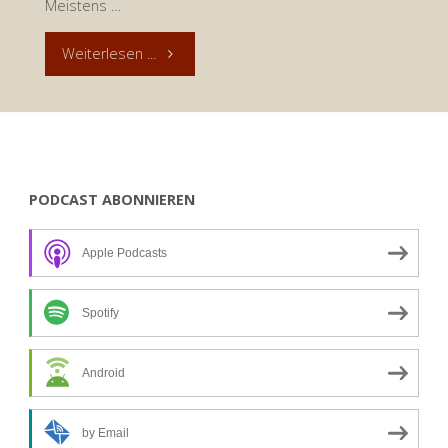
Meistens …
"Andacht
Weiterlesen ...
zum
9.
April
PODCAST ABONNIEREN
2019:
Apple Podcasts
Ein
Tag
Spotify
wie
Android
ein
by Email
Überraschungsei"