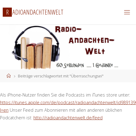
Zum
R
A
D
I
O
A
N
D
A
C
H
T
E
N
W
E
L
T
Inhalt
springen
Start
Beiträge verschlagwortet mit "Überraschungsei"
Als iPhone-Nutzer finden Sie die Podcasts im iTunes store unter:
https://itunes.apple.com/de/podcast/radioandachtenwelt/id989139
l=en
Unser Feed zum Abonnieren mit allen anderen üblichen
Podcatchern ist:
http://radioandachtenwelt.de/feed