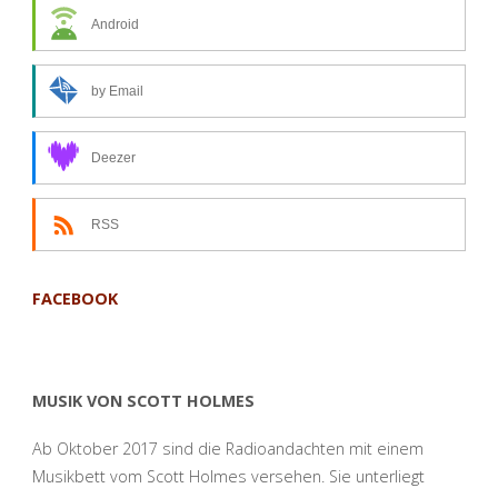
Widmühlen?
Android
Andacht
by Email
zum
9.
Deezer
Februar
RSS
2021"
FACEBOOK
MUSIK VON SCOTT HOLMES
Ab Oktober 2017 sind die Radioandachten mit einem
Musikbett vom Scott Holmes versehen. Sie unterliegt