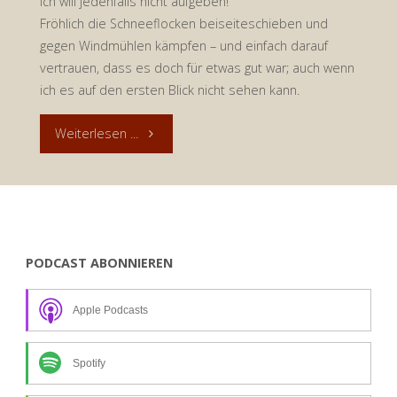
Ich will jedenfalls nicht aufgeben!
Fröhlich die Schneeflocken beiseiteschieben und
gegen Windmühlen kämpfen – und einfach darauf
vertrauen, dass es doch für etwas gut war; auch wenn
ich es auf den ersten Blick nicht sehen kann.
"Immer
Weiterlesen ...
wieder
Schneeschippen!
Ein
PODCAST ABONNIEREN
vergeblicher
Apple Podcasts
Kampf
gegen
Spotify