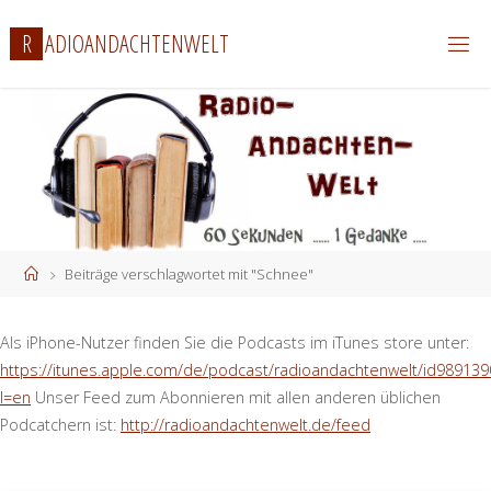
Zum
R
A
D
I
O
A
N
D
A
C
H
T
E
N
W
E
L
T
Inhalt
springen
Start
Beiträge verschlagwortet mit "Schnee"
Als iPhone-Nutzer finden Sie die Podcasts im iTunes store unter:
https://itunes.apple.com/de/podcast/radioandachtenwelt/id989139
l=en
Unser Feed zum Abonnieren mit allen anderen üblichen
Podcatchern ist:
http://radioandachtenwelt.de/feed