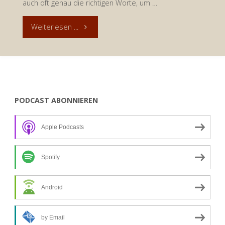
auch oft genau die richtigen Worte, um …
"Andacht
Weiterlesen ...
zum
18.
Mai
PODCAST ABONNIEREN
2019:
Apple Podcasts
Menschliche
Passwörter"
Spotify
Android
by Email