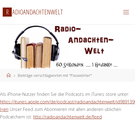
Zum
R
A
D
I
O
A
N
D
A
C
H
T
E
N
W
E
L
T
Inhalt
springen
Start
Beiträge verschlagwortet mit "Passwörter"
Als iPhone-Nutzer finden Sie die Podcasts im iTunes store unter:
https://itunes.apple.com/de/podcast/radioandachtenwelt/id989139
l=en
Unser Feed zum Abonnieren mit allen anderen üblichen
Podcatchern ist:
http://radioandachtenwelt.de/feed