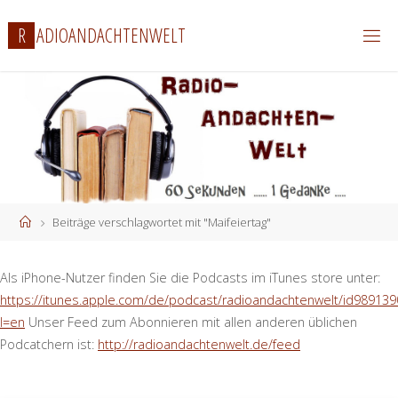
Zum
R
A
D
I
O
A
N
D
A
C
H
T
E
N
W
E
L
T
Inhalt
springen
Start
Beiträge verschlagwortet mit "Maifeiertag"
Als iPhone-Nutzer finden Sie die Podcasts im iTunes store unter:
https://itunes.apple.com/de/podcast/radioandachtenwelt/id989139
l=en
Unser Feed zum Abonnieren mit allen anderen üblichen
Podcatchern ist:
http://radioandachtenwelt.de/feed