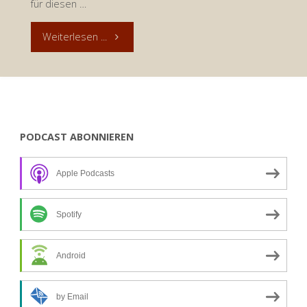
für diesen …
"Eingekuschelt
Weiterlesen ...
–
Andacht
zum
PODCAST ABONNIEREN
30.
Apple Podcasts
Dezember
2020"
Spotify
Android
by Email