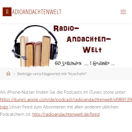
Zum
R
A
D
I
O
A
N
D
A
C
H
T
E
N
W
E
L
T
Inhalt
springen
Start
Beiträge verschlagwortet mit "Kuscheln"
Als iPhone-Nutzer finden Sie die Podcasts im iTunes store unter:
https://itunes.apple.com/de/podcast/radioandachtenwelt/id989139
l=en
Unser Feed zum Abonnieren mit allen anderen üblichen
Podcatchern ist:
http://radioandachtenwelt.de/feed