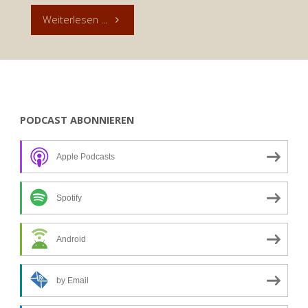
"Andacht
Weiterlesen ...
zum
23.
März
PODCAST ABONNIEREN
2019:
Apple Podcasts
Mesnerin
Frieda"
Spotify
Android
by Email