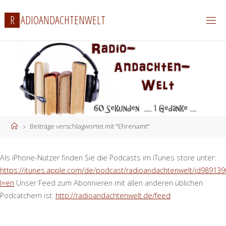
Zum
R
A
D
I
O
A
N
D
A
C
H
T
E
N
W
E
L
T
Inhalt
springen
Start
Beiträge verschlagwortet mit "Ehrenamt"
Als iPhone-Nutzer finden Sie die Podcasts im iTunes store unter:
https://itunes.apple.com/de/podcast/radioandachtenwelt/id989139
l=en
Unser Feed zum Abonnieren mit allen anderen üblichen
Podcatchern ist:
http://radioandachtenwelt.de/feed