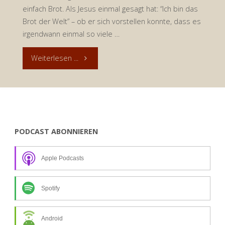
einfach Brot. Als Jesus einmal gesagt hat: “Ich bin das
Brot der Welt” – ob er sich vorstellen konnte, dass es
irgendwann einmal so viele …
"Welttag
Weiterlesen ...
des
Brotes
–
PODCAST ABONNIEREN
Tausend
Apple Podcasts
Geschmacksrichtungen
und
Spotify
doch
Android