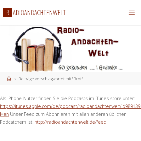
Zum
R
A
D
I
O
A
N
D
A
C
H
T
E
N
W
E
L
T
Inhalt
springen
Start
Beiträge verschlagwortet mit "Brot"
Als iPhone-Nutzer finden Sie die Podcasts im iTunes store unter:
https://itunes.apple.com/de/podcast/radioandachtenwelt/id989139
l=en
Unser Feed zum Abonnieren mit allen anderen üblichen
Podcatchern ist:
http://radioandachtenwelt.de/feed