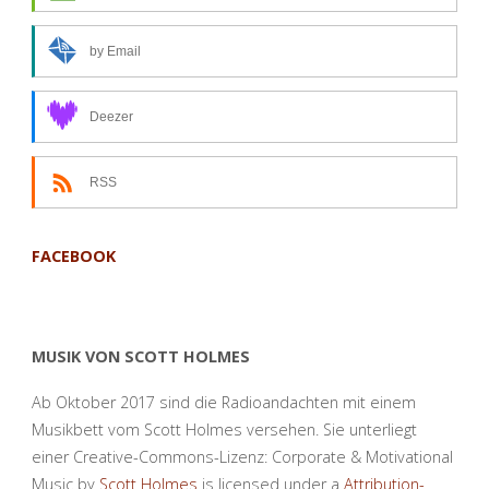
das
by Email
gleiche
–
Deezer
Andacht
RSS
zum
16.
FACEBOOK
Oktober
2020"
MUSIK VON SCOTT HOLMES
Ab Oktober 2017 sind die Radioandachten mit einem
Musikbett vom Scott Holmes versehen. Sie unterliegt
einer Creative-Commons-Lizenz: Corporate & Motivational
Music by
Scott Holmes
is licensed under a
Attribution-