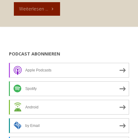
"Andacht
Weiterlesen ...
zum
19.
Januar
PODCAST ABONNIEREN
2019:
Apple Podcasts
Wenn
dir
Spotify
keiner
Android
widerspricht
by Email
…"