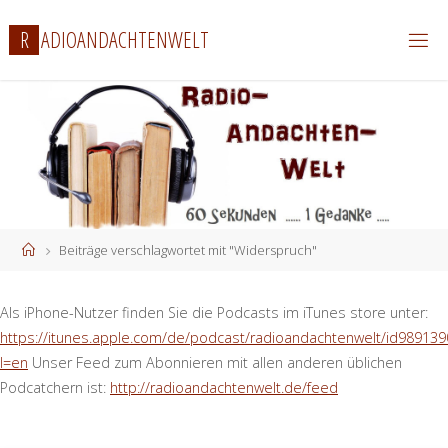
Zum
R
A
D
I
O
A
N
D
A
C
H
T
E
N
W
E
L
T
Inhalt
springen
Start
Beiträge verschlagwortet mit "Widerspruch"
Als iPhone-Nutzer finden Sie die Podcasts im iTunes store unter:
https://itunes.apple.com/de/podcast/radioandachtenwelt/id989139
l=en
Unser Feed zum Abonnieren mit allen anderen üblichen
Podcatchern ist:
http://radioandachtenwelt.de/feed