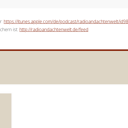
r:
https://itunes.apple.com/de/podcast/radioandachtenwelt/id
chern ist:
http://radioandachtenwelt.de/feed