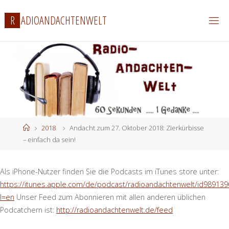
Zum
R
A
D
I
O
A
N
D
A
C
H
T
E
N
W
E
L
T
Inhalt
springen
Start
2018
Andacht zum 27. Oktober 2018: Zierkürbisse
– einfach da sein!
Als iPhone-Nutzer finden Sie die Podcasts im iTunes store unter:
https://itunes.apple.com/de/podcast/radioandachtenwelt/id989139
l=en
Unser Feed zum Abonnieren mit allen anderen üblichen
Podcatchern ist:
http://radioandachtenwelt.de/feed