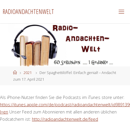
Zum
RADIOANDACHTENWELT
Inhalt
springen
Start
2021
Der Spaghettilöffel: Einfach genial! – Andacht
zum 17. April 2021
Als iPhone-Nutzer finden Sie die Podcasts im iTunes store unter:
https://itunes.apple.com/de/podcast/radioandachtenwelt/id989139
l=en
Unser Feed zum Abonnieren mit allen anderen üblichen
Podcatchern ist:
http://radioandachtenwelt.de/feed