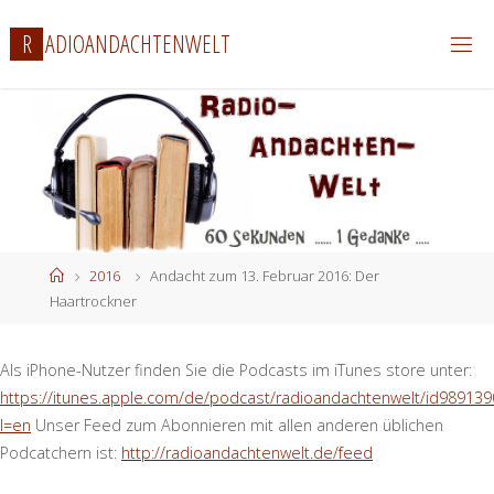
Zum
R
A
D
I
O
A
N
D
A
C
H
T
E
N
W
E
L
T
Inhalt
springen
Start
2016
Andacht zum 13. Februar 2016: Der
Haartrockner
Als iPhone-Nutzer finden Sie die Podcasts im iTunes store unter:
https://itunes.apple.com/de/podcast/radioandachtenwelt/id989139
l=en
Unser Feed zum Abonnieren mit allen anderen üblichen
Podcatchern ist:
http://radioandachtenwelt.de/feed