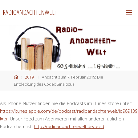
Zum
RADIOANDACHTENWELT
Inhalt
springen
Start
2019
Andacht zum 7. Februar 2019: Die
Entdeckung des Codex Sinaiticus
Als iPhone-Nutzer finden Sie die Podcasts im iTunes store unter:
https://itunes.apple.com/de/podcast/radioandachtenwelt/id989139
l=en
Unser Feed zum Abonnieren mit allen anderen üblichen
Podcatchern ist:
http://radioandachtenwelt.de/feed