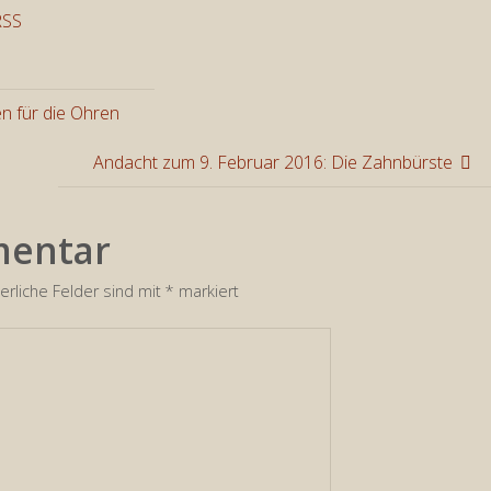
benutzen
RSS
um
die
Lautstär
n für die Ohren
zu
regeln.
Andacht zum 9. Februar 2016: Die Zahnbürste
mentar
erliche Felder sind mit
*
markiert