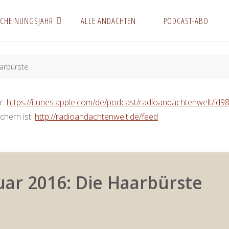
SCHEINUNGSJAHR
ALLE ANDACHTEN
PODCAST-ABO
aarbürste
r:
https://itunes.apple.com/de/podcast/radioandachtenwelt/id
chern ist:
http://radioandachtenwelt.de/feed
ar 2016: Die Haarbürste