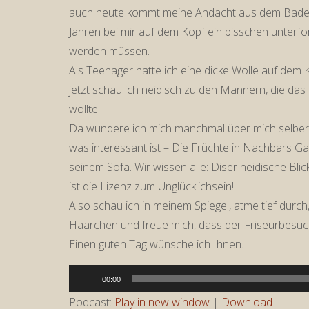
auch heute kommt meine Andacht aus dem Badezim
Jahren bei mir auf dem Kopf ein bisschen unterfo
werden müssen.
Als Teenager hatte ich eine dicke Wolle auf dem K
jetzt schau ich neidisch zu den Männern, die das
wollte.
Da wundere ich mich manchmal über mich selber. A
was interessant ist – Die Früchte in Nachbars Gart
seinem Sofa. Wir wissen alle: Diser neidische Bli
ist die Lizenz zum Unglücklichsein!
Also schau ich in meinem Spiegel, atme tief durc
Häärchen und freue mich, dass der Friseurbesuch h
Einen guten Tag wünsche ich Ihnen.
Audio-
00:00
Player
Podcast:
Play in new window
|
Download