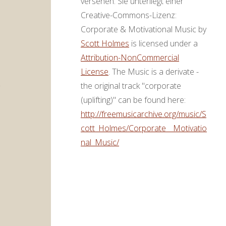
versehen. Sie unterliegt einer
,
Creative-Commons-Lizenz:
Corporate & Motivational Music by
Scott Holmes
is licensed under a
ke
Attribution-NonCommercial
License
. The Music is a derivate -
the original track "corporate
(uplifting)" can be found here:
http://freemusicarchive.org/music/S
cott_Holmes/Corporate__Motivatio
nal_Music/