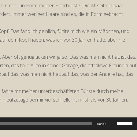
mer – in Form meiner Haarbürste. Die ist seit ein paar
rdert. Immer weniger Haare sind es, die in Form gebracht
opf. Das fand ich peinlich, fühlte mich wie ein Mädchen, und
 auf dem Kopf haben, was ich vor 30 Jahren hatte, aber nie
ber oft genug ticken wir ja so: Das was man nicht hat, ist das,
en, das tolle Auto in seiner Garage, die attraktive Freundin auf
ck auf das, was man nicht hat; auf das, was der Andere hat, das
h, fahre mit meiner unterbeschäftigten Bürste durch meine
eutzutage bei mir viel schneller rum ist, als vor 30 Jahren.
Pfeiltast
00:00
Hoch/Run