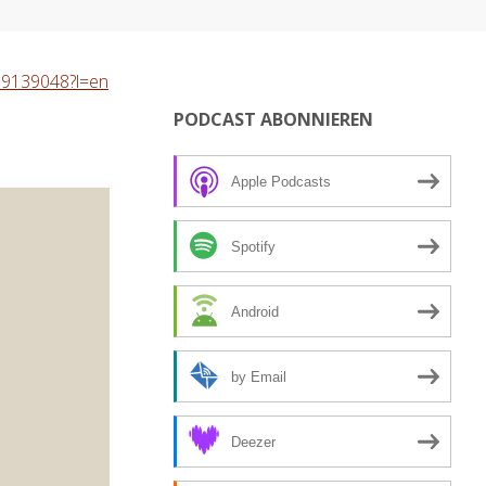
989139048?l=en
PODCAST ABONNIEREN
Apple Podcasts
Spotify
Android
by Email
Deezer