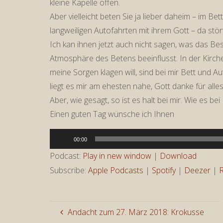
kleine Kapelle offen.
Aber vielleicht beten Sie ja lieber daheim – im Bet
langweiligen Autofahrten mit ihrem Gott – da stör
Ich kan ihnen jetzt auch nicht sagen, was das Best
Atmosphäre des Betens beeinflusst. In der Kirche f
meine Sorgen klagen will, sind bei mir Bett und A
liegt es mir am ehesten nahe, Gott danke für all
Aber, wie gesagt, so ist es halt bei mir. Wie es b
Einen guten Tag wünsche ich Ihnen
Audio-
00:00
Player
Podcast:
Play in new window
|
Download
Subscribe:
Apple Podcasts
|
Spotify
|
Deezer
|
Andacht zum 27. März 2018: Krokusse