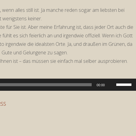
t, wenn alles still ist. Ja manche reden sogar am liebsten bei
t wenigstens keiner.
e für Sie ist. Aber meine Erfahrung ist, dass jeder Ort auch die
ühlt es sich feierlich an und irgendwie offiziell. Wenn ich Gott
uto irgendwie die idealsten Orte. Ja, und draußen im Grünen, da
es Gute und Gelungene zu sagen.
ei Ihnen ist – das müssen sie einfach mal selber ausprobieren.
Pfeiltast
00:00
Hoch/Run
benutzen
RSS
um
die
Lautstär
zu