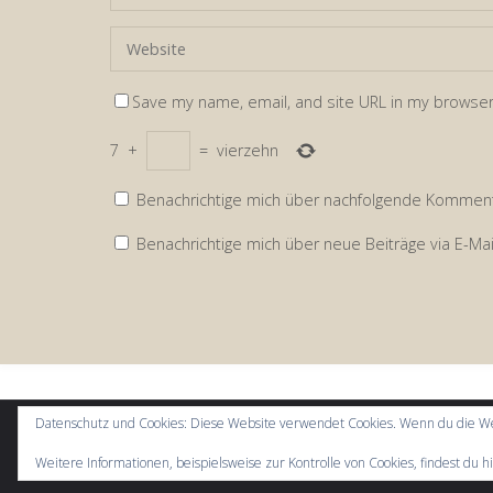
Save my name, email, and site URL in my browser
7
+
=
vierzehn
Benachrichtige mich über nachfolgende Kommenta
Benachrichtige mich über neue Beiträge via E-Mai
Datenschutz und Cookies: Diese Website verwendet Cookies. Wenn du die We
Weitere Informationen, beispielsweise zur Kontrolle von Cookies, findest du h