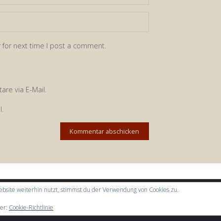
 for next time I post a comment.
re via E-Mail.
l.
bsite weiterhin nutzt, stimmst du der Verwendung von Cookies zu.
ier:
Cookie-Richtlinie