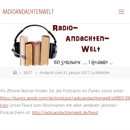
Zum
RADIOANDACHTENWELT
Inhalt
springen
Start
2017
Andacht zum 31. Januar 2017: Lichtblicke
Als iPhone-Nutzer finden Sie die Podcasts im iTunes store unter:
https://itunes.apple.com/de/podcast/radioandachtenwelt/id989139
l=en
Unser Feed zum Abonnieren mit allen anderen üblichen
Podcatchern ist:
http://radioandachtenwelt.de/feed