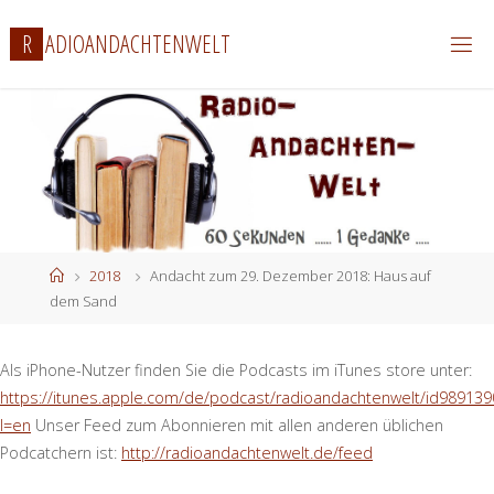
Zum
R
A
D
I
O
A
N
D
A
C
H
T
E
N
W
E
L
T
Inhalt
springen
Start
2018
Andacht zum 29. Dezember 2018: Haus auf
dem Sand
Als iPhone-Nutzer finden Sie die Podcasts im iTunes store unter:
https://itunes.apple.com/de/podcast/radioandachtenwelt/id989139
l=en
Unser Feed zum Abonnieren mit allen anderen üblichen
Podcatchern ist:
http://radioandachtenwelt.de/feed