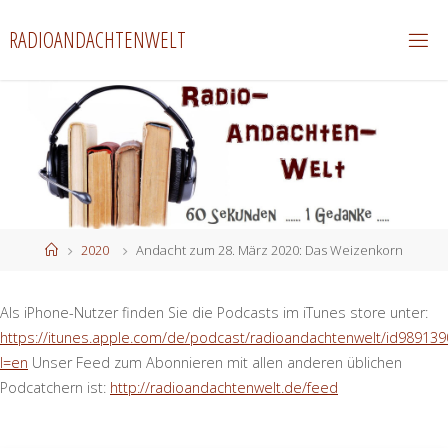
Zum
RADIOANDACHTENWELT
Inhalt
springen
Start
2020
Andacht zum 28. März 2020: Das Weizenkorn
Als iPhone-Nutzer finden Sie die Podcasts im iTunes store unter:
https://itunes.apple.com/de/podcast/radioandachtenwelt/id989139
l=en
Unser Feed zum Abonnieren mit allen anderen üblichen
Podcatchern ist:
http://radioandachtenwelt.de/feed