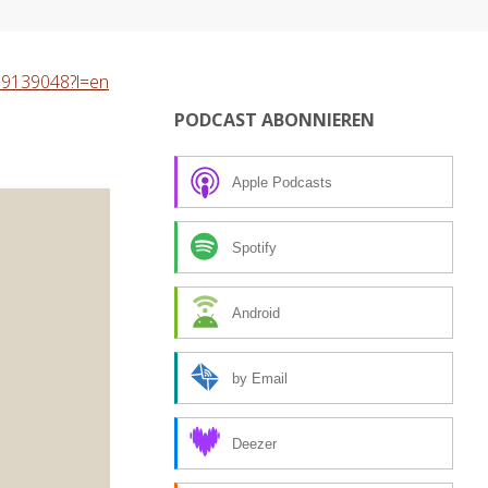
989139048?l=en
PODCAST ABONNIEREN
Apple Podcasts
Spotify
Android
by Email
Deezer