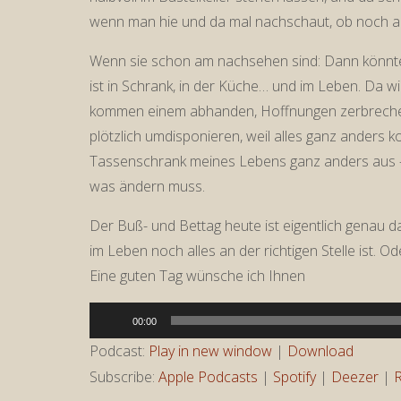
wenn man hie und da mal nachschaut, ob noch all
Wenn sie schon am nachsehen sind: Dann könnten 
ist in Schrank, in der Küche… und im Leben. Da wi
kommen einem abhanden, Hoffnungen zerbreche
plötzlich umdisponieren, weil alles ganz anders k
Tassenschrank meines Lebens ganz anders aus – i
was ändern muss.
Der Buß- und Bettag heute ist eigentlich genau d
im Leben noch alles an der richtigen Stelle ist. O
Eine guten Tag wünsche ich Ihnen
Audio-
00:00
Player
Podcast:
Play in new window
|
Download
Subscribe:
Apple Podcasts
|
Spotify
|
Deezer
|