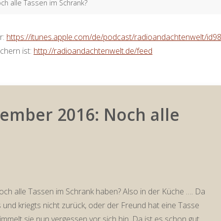
h alle Tassen im Schrank?
r:
https://itunes.apple.com/de/podcast/radioandachtenwelt/id
chern ist:
http://radioandachtenwelt.de/feed
ember 2016: Noch alle
och alle Tassen im Schrank haben? Also in der Küche …. Da
s und kriegts nicht zurück, oder der Freund hat eine Tasse
immelt sie nun vergessen vor sich hin. Da ist es schon gut,