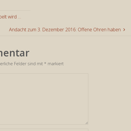
die
Lautstär
elt wird …
zu
Andacht zum 3. Dezember 2016: Offene Ohren haben
regeln.
mentar
erliche Felder sind mit
*
markiert