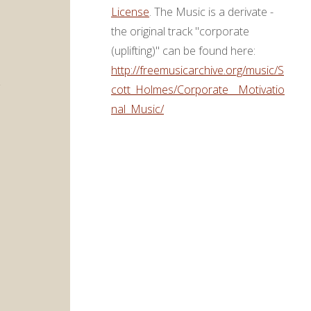
License
. The Music is a derivate -
ke
the original track "corporate
(uplifting)" can be found here:
http://freemusicarchive.org/music/S
cott_Holmes/Corporate__Motivatio
nal_Music/