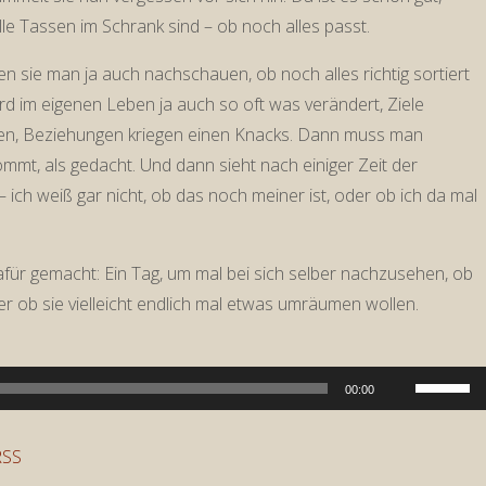
e Tassen im Schrank sind – ob noch alles passt.
sie man ja auch nachschauen, ob noch alles richtig sortiert
rd im eigenen Leben ja auch so oft was verändert, Ziele
n, Beziehungen kriegen einen Knacks. Dann muss man
ommt, als gedacht. Und dann sieht nach einiger Zeit der
ch weiß gar nicht, ob das noch meiner ist, oder ob ich da mal
afür gemacht: Ein Tag, um mal bei sich selber nachzusehen, ob
der ob sie vielleicht endlich mal etwas umräumen wollen.
Pfeiltast
00:00
Hoch/Run
benutzen
RSS
um