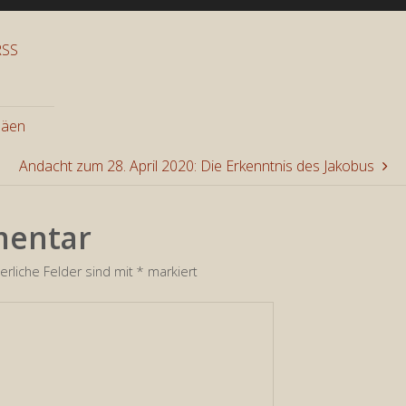
Hoch/Run
benutzen
RSS
um
die
Lautstär
säen
zu
Andacht zum 28. April 2020: Die Erkenntnis des Jakobus
regeln.
mentar
erliche Felder sind mit
*
markiert