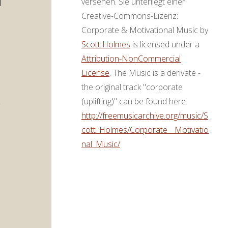
versehen. Sie unterliegt einer
ter
Creative-Commons-Lizenz:
,
Corporate & Motivational Music by
Scott Holmes
is licensed under a
Attribution-NonCommercial
ke
License
. The Music is a derivate -
the original track "corporate
(uplifting)" can be found here:
http://freemusicarchive.org/music/S
cott_Holmes/Corporate__Motivatio
nal_Music/