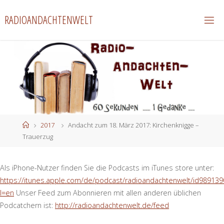
Zum
RADIOANDACHTENWELT
Inhalt
springen
Start
2017
Andacht zum 18. März 2017: Kirchenknigge –
Trauerzug
Als iPhone-Nutzer finden Sie die Podcasts im iTunes store unter:
https://itunes.apple.com/de/podcast/radioandachtenwelt/id989139
l=en
Unser Feed zum Abonnieren mit allen anderen üblichen
Podcatchern ist:
http://radioandachtenwelt.de/feed