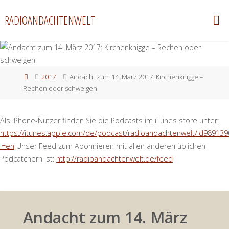
Zum
RADIOANDACHTENWELT
Inhalt
springen
Start
2017
Andacht zum 14. März 2017: Kirchenknigge –
Rechen oder schweigen
Als iPhone-Nutzer finden Sie die Podcasts im iTunes store unter:
https://itunes.apple.com/de/podcast/radioandachtenwelt/id989139
l=en
Unser Feed zum Abonnieren mit allen anderen üblichen
Podcatchern ist:
http://radioandachtenwelt.de/feed
Andacht zum 14. März