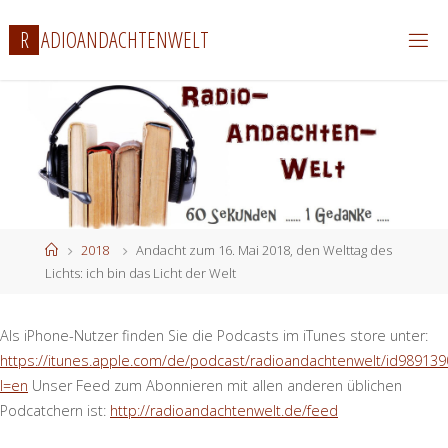
Zum
R
A
D
I
O
A
N
D
A
C
H
T
E
N
W
E
L
T
Inhalt
springen
Start
2018
Andacht zum 16. Mai 2018, den Welttag des
Lichts: ich bin das Licht der Welt
Als iPhone-Nutzer finden Sie die Podcasts im iTunes store unter:
https://itunes.apple.com/de/podcast/radioandachtenwelt/id989139
l=en
Unser Feed zum Abonnieren mit allen anderen üblichen
Podcatchern ist:
http://radioandachtenwelt.de/feed