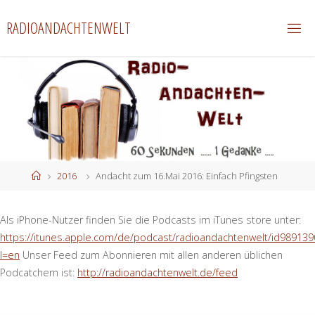
Zum
RADIOANDACHTENWELT
Inhalt
springen
Start
2016
Andacht zum 16.Mai 2016: Einfach Pfingsten
Als iPhone-Nutzer finden Sie die Podcasts im iTunes store unter:
https://itunes.apple.com/de/podcast/radioandachtenwelt/id989139
l=en
Unser Feed zum Abonnieren mit allen anderen üblichen
Podcatchern ist:
http://radioandachtenwelt.de/feed