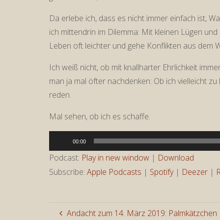
Da erlebe ich, dass es nicht immer einfach ist, 
ich mittendrin im Dilemma: Mit kleinen Lügen un
Leben oft leichter und gehe Konflikten aus dem 
Ich weiß nicht, ob mit knallharter Ehrlichkeit im
man ja mal öfter nachdenken: Ob ich vielleicht z
reden.
Mal sehen, ob ich es schaffe.
Audio-
00:00
Player
Podcast:
Play in new window
|
Download
Subscribe:
Apple Podcasts
|
Spotify
|
Deezer
|
Andacht zum 14. März 2019: Palmkätzchen