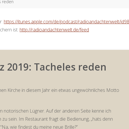
s reden
r:
https://itunes.apple.com/de/podcast/radioandachtenwelt/id
chern ist:
http://radioandachtenwelt.de/feed
z 2019: Tacheles reden
chen Kirche in diesem Jahr ein etwas ungewöhnliches Motto
ein notorischen Lügner. Auf der anderen Seite kenne ich
h zu sein. Im Restaurant fragt die Bedienung, „hats denn
“Na, wie findest du meine neue Brille?”