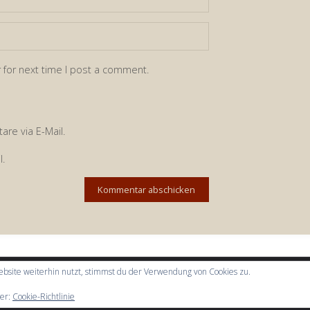
 for next time I post a comment.
re via E-Mail.
l.
bsite weiterhin nutzt, stimmst du der Verwendung von Cookies zu.
ier:
Cookie-Richtlinie