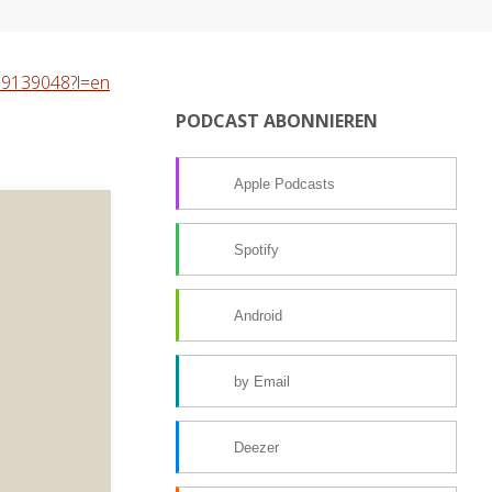
989139048?l=en
PODCAST ABONNIEREN
Apple Podcasts
Spotify
Android
by Email
Deezer