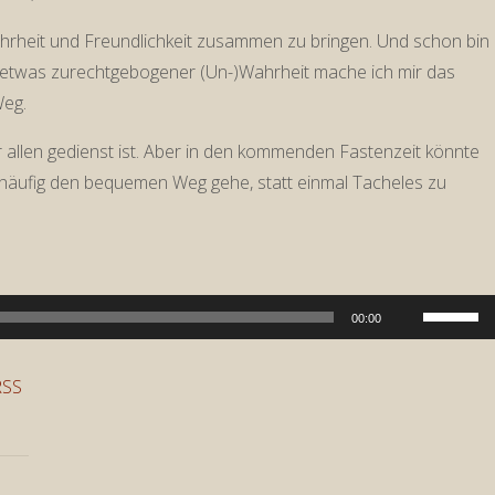
Wahrheit und Freundlichkeit zusammen zu bringen. Und schon bin
d etwas zurechtgebogener (Un-)Wahrheit mache ich mir das
Weg.
mer allen gedienst ist. Aber in den kommenden Fastenzeit könnte
u häufig den bequemen Weg gehe, statt einmal Tacheles zu
Pfeiltast
00:00
Hoch/Run
benutzen
RSS
um
die
Lautstär
zu