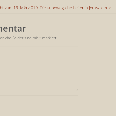
t zum 19. März 019: Die unbewegliche Leiter in Jerusalem
regeln.
mentar
erliche Felder sind mit
*
markiert