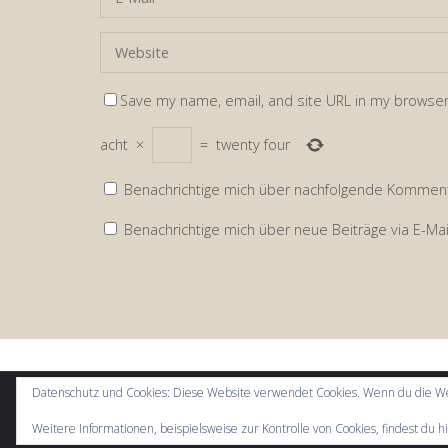
Save my name, email, and site URL in my browser
acht
×
=
twenty four
Benachrichtige mich über nachfolgende Kommenta
Benachrichtige mich über neue Beiträge via E-Mai
Datenschutz und Cookies: Diese Website verwendet Cookies. Wenn du die We
Weitere Informationen, beispielsweise zur Kontrolle von Cookies, findest du h