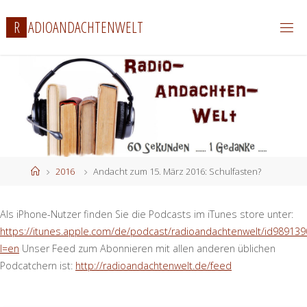
Zum
R
A
D
I
O
A
N
D
A
C
H
T
E
N
W
E
L
T
Inhalt
springen
Start
2016
Andacht zum 15. März 2016: Schulfasten?
Als iPhone-Nutzer finden Sie die Podcasts im iTunes store unter:
https://itunes.apple.com/de/podcast/radioandachtenwelt/id989139
l=en
Unser Feed zum Abonnieren mit allen anderen üblichen
Podcatchern ist:
http://radioandachtenwelt.de/feed