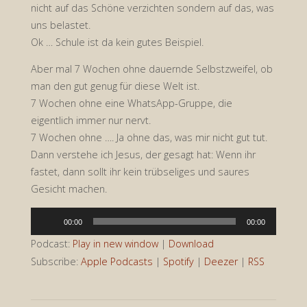
nicht auf das Schöne verzichten sondern auf das, was
uns belastet.
Ok … Schule ist da kein gutes Beispiel.
Aber mal 7 Wochen ohne dauernde Selbstzweifel, ob
man den gut genug für diese Welt ist.
7 Wochen ohne eine WhatsApp-Gruppe, die
eigentlich immer nur nervt.
7 Wochen ohne …. Ja ohne das, was mir nicht gut tut.
Dann verstehe ich Jesus, der gesagt hat: Wenn ihr
fastet, dann sollt ihr kein trübseliges und saures
Gesicht machen.
Audio-
00:00
00:00
Player
Podcast:
Play in new window
|
Download
Subscribe:
Apple Podcasts
|
Spotify
|
Deezer
|
RSS