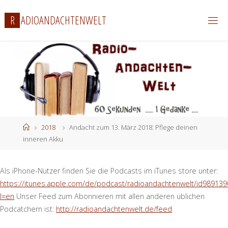
Zum
R
A
D
I
O
A
N
D
A
C
H
T
E
N
W
E
L
T
Inhalt
springen
Start
2018
Andacht zum 13. März 2018: Pflege deinen
inneren Akku
Als iPhone-Nutzer finden Sie die Podcasts im iTunes store unter:
https://itunes.apple.com/de/podcast/radioandachtenwelt/id989139
l=en
Unser Feed zum Abonnieren mit allen anderen üblichen
Podcatchern ist:
http://radioandachtenwelt.de/feed