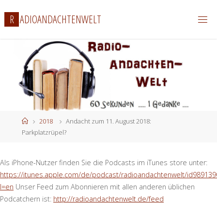
Zum
R
A
D
I
O
A
N
D
A
C
H
T
E
N
W
E
L
T
Inhalt
springen
Start
2018
Andacht zum 11. August 2018:
Parkplatzrüpel?
Als iPhone-Nutzer finden Sie die Podcasts im iTunes store unter:
https://itunes.apple.com/de/podcast/radioandachtenwelt/id989139
l=en
Unser Feed zum Abonnieren mit allen anderen üblichen
Podcatchern ist:
http://radioandachtenwelt.de/feed