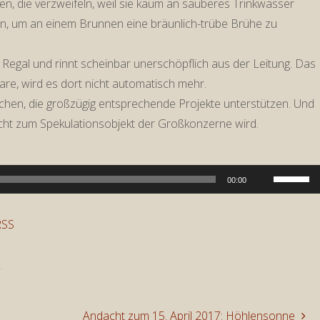
, die verzweifeln, weil sie kaum an sauberes Trinkwasser
n, um an einem Brunnen eine bräunlich-trübe Brühe zu
Regal und rinnt scheinbar unerschöpflich aus der Leitung. Das
re, wird es dort nicht automatisch mehr.
nschen, die großzügig entsprechende Projekte unterstützen. Und
cht zum Spekulationsobjekt der Großkonzerne wird.
Pfeiltast
00:00
Hoch/Run
benutzen
RSS
um
die
Lautstär
zu
Andacht zum 15. April 2017: Höhlensonne
regeln.