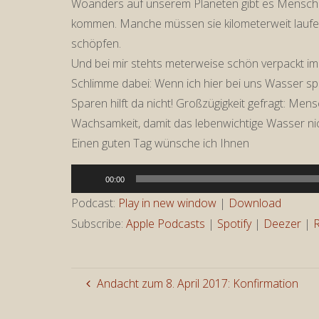
Woanders auf unserem Planeten gibt es Menschen
kommen. Manche müssen sie kilometerweit laufe
schöpfen.
Und bei mir stehts meterweise schön verpackt im 
Schlimme dabei: Wenn ich hier bei uns Wasser spa
Sparen hilft da nicht! Großzügigkeit gefragt: Me
Wachsamkeit, damit das lebenwichtige Wasser ni
Einen guten Tag wünsche ich Ihnen
Audio-
00:00
Player
Podcast:
Play in new window
|
Download
Subscribe:
Apple Podcasts
|
Spotify
|
Deezer
|
Andacht zum 8. April 2017: Konfirmation