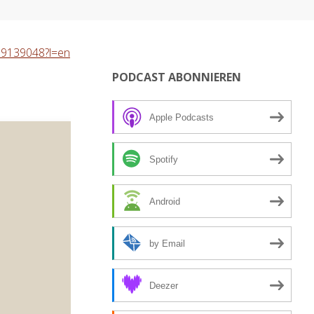
989139048?l=en
PODCAST ABONNIEREN
Apple Podcasts
Spotify
Android
by Email
Deezer