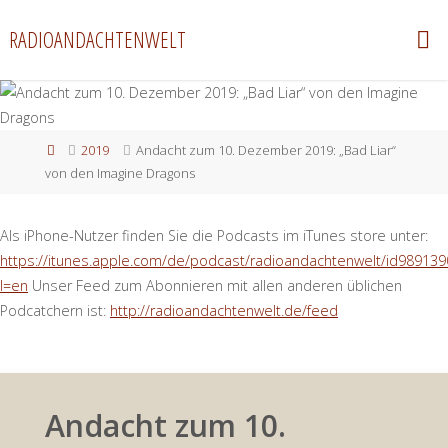
Zum
RADIOANDACHTENWELT
Inhalt
springen
Start
2019
Andacht zum 10. Dezember 2019: „Bad Liar“
von den Imagine Dragons
Als iPhone-Nutzer finden Sie die Podcasts im iTunes store unter:
https://itunes.apple.com/de/podcast/radioandachtenwelt/id989139
l=en
Unser Feed zum Abonnieren mit allen anderen üblichen
Podcatchern ist:
http://radioandachtenwelt.de/feed
Andacht zum 10.