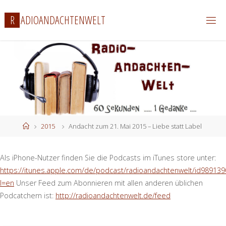
Zum
R
A
D
I
O
A
N
D
A
C
H
T
E
N
W
E
L
T
Inhalt
springen
Start
2015
Andacht zum 21. Mai 2015 – Liebe statt Label
Als iPhone-Nutzer finden Sie die Podcasts im iTunes store unter:
https://itunes.apple.com/de/podcast/radioandachtenwelt/id989139
l=en
Unser Feed zum Abonnieren mit allen anderen üblichen
Podcatchern ist:
http://radioandachtenwelt.de/feed