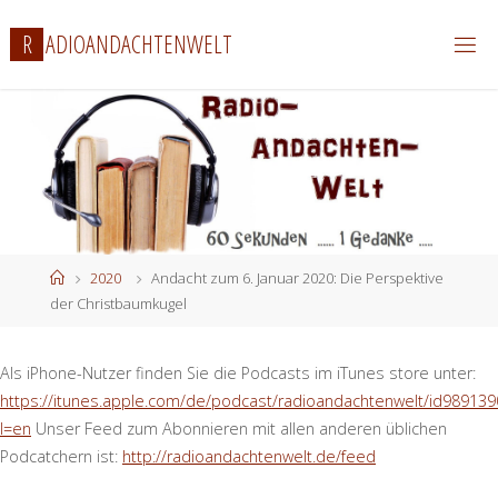
Zum
R
A
D
I
O
A
N
D
A
C
H
T
E
N
W
E
L
T
Inhalt
springen
Start
2020
Andacht zum 6. Januar 2020: Die Perspektive
der Christbaumkugel
Als iPhone-Nutzer finden Sie die Podcasts im iTunes store unter:
https://itunes.apple.com/de/podcast/radioandachtenwelt/id989139
l=en
Unser Feed zum Abonnieren mit allen anderen üblichen
Podcatchern ist:
http://radioandachtenwelt.de/feed