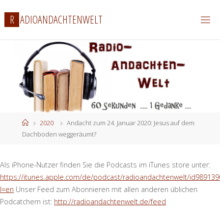
Zum
R
A
D
I
O
A
N
D
A
C
H
T
E
N
W
E
L
T
Inhalt
springen
Start
2020
Andacht zum 24. Januar 2020: Jesus auf dem
Dachboden weggeräumt?
Als iPhone-Nutzer finden Sie die Podcasts im iTunes store unter:
https://itunes.apple.com/de/podcast/radioandachtenwelt/id989139
l=en
Unser Feed zum Abonnieren mit allen anderen üblichen
Podcatchern ist:
http://radioandachtenwelt.de/feed