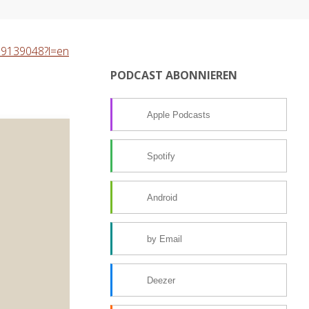
989139048?l=en
PODCAST ABONNIEREN
Apple Podcasts
Spotify
Android
by Email
Deezer