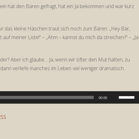
ein hat den Bären gefragt, hat ein Ja bekommen und war kurz
r das kleine Häschen traut sich noch zum Bären. „Hey Bär,
st auf meiner Liste!“ – „Ähm – kannst du mich da streichen?“ – „Ja
oder? Aber ich glaube… Ja, wenn wir öfter den Mut hätten, zu
ann verliefe manches im Leben viel weniger dramatisch.
Pfeiltast
00:00
Hoch/Run
benutzen
RSS
um
die
Lautstär