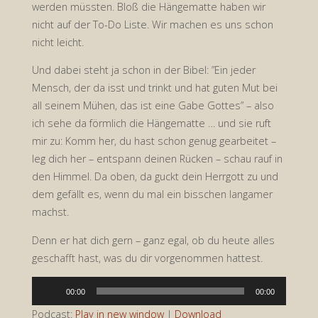
werden müssten. Bloß die Hängematte haben wir
nicht auf der To-Do Liste. Wir machen es uns schon
nicht leicht.
Und dabei steht ja schon in der Bibel: ”Ein jeder
Mensch, der da isst und trinkt und hat guten Mut bei
all seinem Mühen, das ist eine Gabe Gottes” – also
ich sehe da förmlich die Hängematte … und sie ruft
mir zu: Komm her, du hast schon genug gearbeitet –
leg dich her – entspann deinen Rücken – schau rauf in
den Himmel. Da oben, da guckt dein Herrgott zu und
dem gefällt es, wenn du mal ein bisschen langamer
machst.
Denn er hat dich gern – ganz egal, ob du heute alles
geschafft hast, was du dir vorgenommen hattest.
Audio-
00:00
00:00
Player
Podcast:
Play in new window
|
Download