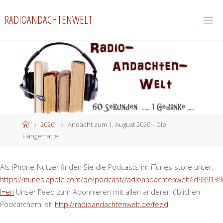
Zum
RADIOANDACHTENWELT
Inhalt
springen
Start
2020
Andacht zum 1. August 2020 – Die
Hängematte
Als iPhone-Nutzer finden Sie die Podcasts im iTunes store unter:
https://itunes.apple.com/de/podcast/radioandachtenwelt/id989139
l=en
Unser Feed zum Abonnieren mit allen anderen üblichen
Podcatchern ist:
http://radioandachtenwelt.de/feed