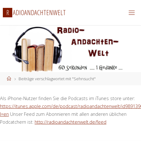
Zum
R
A
D
I
O
A
N
D
A
C
H
T
E
N
W
E
L
T
Inhalt
springen
Start
Beiträge verschlagwortet mit "Sehnsucht"
Als iPhone-Nutzer finden Sie die Podcasts im iTunes store unter:
https://itunes.apple.com/de/podcast/radioandachtenwelt/id989139
l=en
Unser Feed zum Abonnieren mit allen anderen üblichen
Podcatchern ist:
http://radioandachtenwelt.de/feed