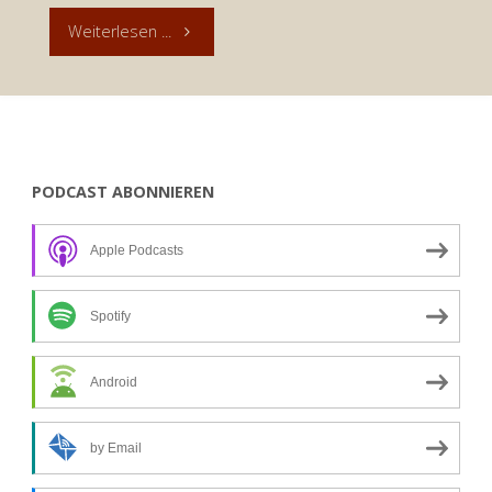
"Advent
Weiterlesen ...
ist
Sehnsucht
–
PODCAST ABONNIEREN
Andacht
Apple Podcasts
zum
8.
Spotify
Dezember
Android
2020"
by Email