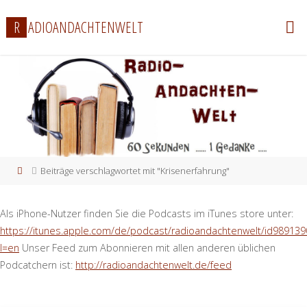
Zum
R
A
D
I
O
A
N
D
A
C
H
T
E
N
W
E
L
T
Inhalt
springen
Start
Beiträge verschlagwortet mit "Krisenerfahrung"
Als iPhone-Nutzer finden Sie die Podcasts im iTunes store unter:
https://itunes.apple.com/de/podcast/radioandachtenwelt/id989139
l=en
Unser Feed zum Abonnieren mit allen anderen üblichen
Podcatchern ist:
http://radioandachtenwelt.de/feed