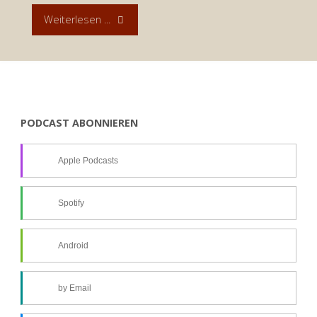
"Der
Weiterlesen ...
Wert
von
Krisenerfahrungen:
PODCAST ABONNIEREN
Andacht
Apple Podcasts
zum
21.
Spotify
Dezember
Android
2021"
by Email