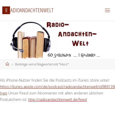
Zum
R
A
D
I
O
A
N
D
A
C
H
T
E
N
W
E
L
T
Inhalt
springen
Start
Beiträge verschlagwortet mit "Herz"
Als iPhone-Nutzer finden Sie die Podcasts im iTunes store unter:
https://itunes.apple.com/de/podcast/radioandachtenwelt/id989139
l=en
Unser Feed zum Abonnieren mit allen anderen üblichen
Podcatchern ist:
http://radioandachtenwelt.de/feed