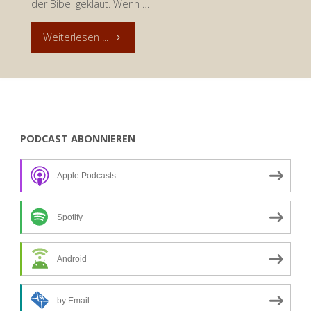
der Bibel geklaut. Wenn …
"Andacht
Weiterlesen ...
zum
8.
Februar
PODCAST ABONNIEREN
2020:
Apple Podcasts
Der
Mensch
Spotify
denkt,
Android
Gott
by Email
lenkt"