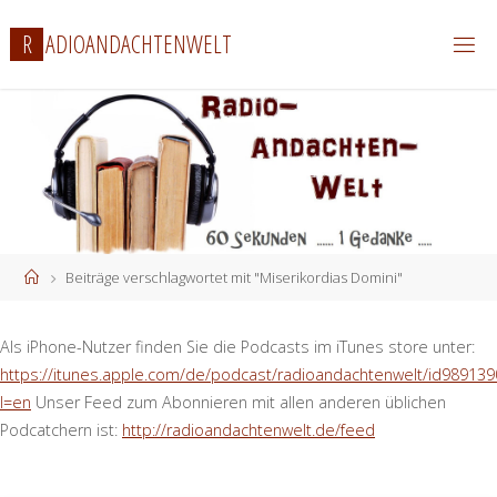
Zum
R
A
D
I
O
A
N
D
A
C
H
T
E
N
W
E
L
T
Inhalt
springen
Start
Beiträge verschlagwortet mit "Miserikordias Domini"
Als iPhone-Nutzer finden Sie die Podcasts im iTunes store unter:
https://itunes.apple.com/de/podcast/radioandachtenwelt/id989139
l=en
Unser Feed zum Abonnieren mit allen anderen üblichen
Podcatchern ist:
http://radioandachtenwelt.de/feed