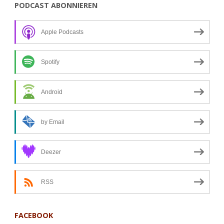
PODCAST ABONNIEREN
Der
Apple Podcasts
Hitensonntag"
Spotify
Android
by Email
Deezer
RSS
FACEBOOK